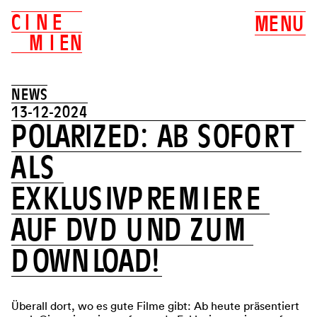
C
I
N
E
M
E
N
U
M
I
E
N
NEWS
13-12-2024
P
O
L
A
R
I
Z
E
D
:
A
B
S
O
F
O
R
T
A
L
S
E
X
K
L
U
S
I
V
P
R
E
M
I
E
R
E
A
U
F
D
V
D
U
N
D
Z
U
M
D
O
W
N
L
O
A
D
!
Überall dort, wo es gute Filme gibt: Ab heute präsentiert