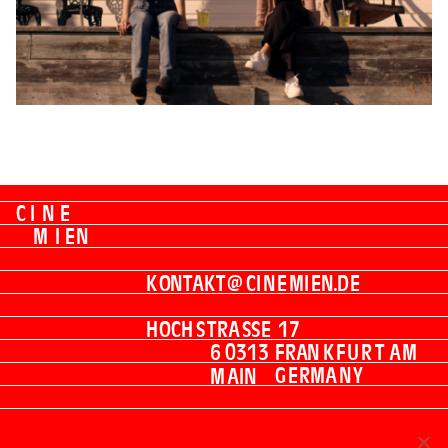
C
I
N
E
M
I
E
N
K
O
N
T
A
K
T
@
C
I
N
E
M
I
E
N
.
D
E
H
O
C
H
S
T
R
A
SS
E
1
7
6
0
3
1
3
F
R
A
N
K
F
U
R
T
A
M
G
E
R
M
A
N
Y
M
A
I
N
IMPRESSUM