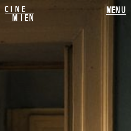
C
I
N
E
M
E
N
U
M
I
E
N