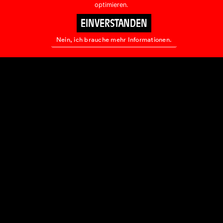
optimieren.
EINVERSTANDEN
S
T
E
T
S
A
K
T
U
E
L
L
E
Nein, ich brauche mehr Informationen.
P
R
O
G
R
A
M
M
-
I
N
F
O
R
M
A
T
I
O
N
E
N
E
R
H
A
L
T
E
N
?
Name:
E-Mail: