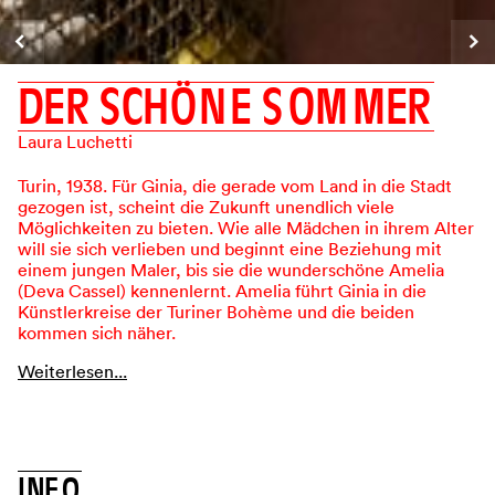
D
E
R
S
C
H
Ö
N
E
S
O
M
M
E
R
Laura Luchetti
Turin, 1938. Für Ginia, die gerade vom Land in die Stadt
gezogen ist, scheint die Zukunft unendlich viele
Möglichkeiten zu bieten. Wie alle Mädchen in ihrem Alter
will sie sich verlieben und beginnt eine Beziehung mit
einem jungen Maler, bis sie die wunderschöne Amelia
(Deva Cassel) kennenlernt. Amelia führt Ginia in die
Künstlerkreise der Turiner Bohème und die beiden
kommen sich näher.
Weiterlesen...
T
R
A
I
L
E
R
A
N
S
E
H
E
N
I
N
F
O