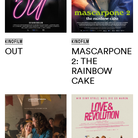
KINOFILM
KINOFILM
OUT
MASCARPONE
2: THE
RAINBOW
CAKE