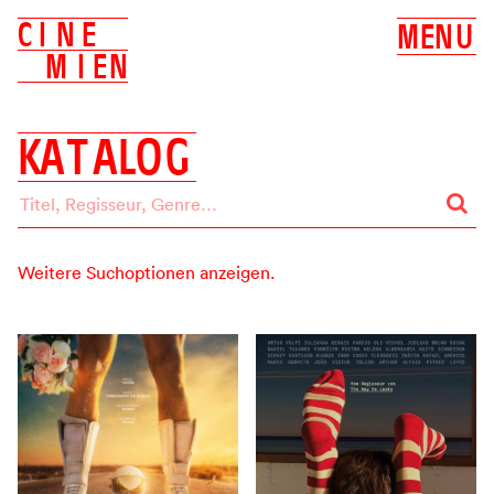
C
I
N
E
M
E
N
U
M
I
E
N
K
A
T
A
L
O
G
Weitere Suchoptionen anzeigen.
Genre
BIOPIC
(3)
COMEDY
(4)
COMING OF AGE
(11)
DOKUDRAMA
(1)
DOKUMENTARFILM
(1)
DRAMA
(37)
DRAMEDY
(13)