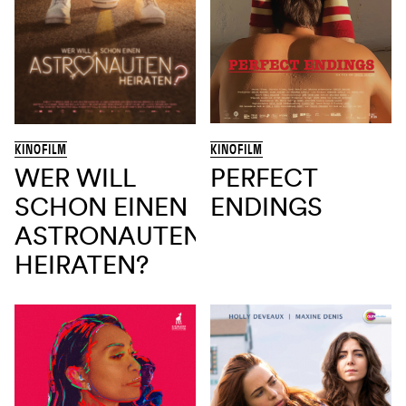
EXPERIMENTAL
(1)
FANTASY
(1)
HISTORICAL
(6)
KRIMI
(1)
NACH WAHREN BEGEBENHEITEN
(5)
ROMANCE
(21)
SLICE OF LIFE
(4)
SPORT
(1)
KINOFILM
KINOFILM
THRILLER
(3)
WER WILL
PERFECT
Land
SCHON EINEN
ENDINGS
ASTRONAUTEN
Direktor
HEIRATEN?
Sortieren