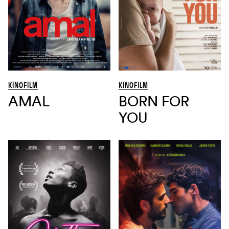
KINOFILM
KINOFILM
AMAL
BORN FOR
YOU